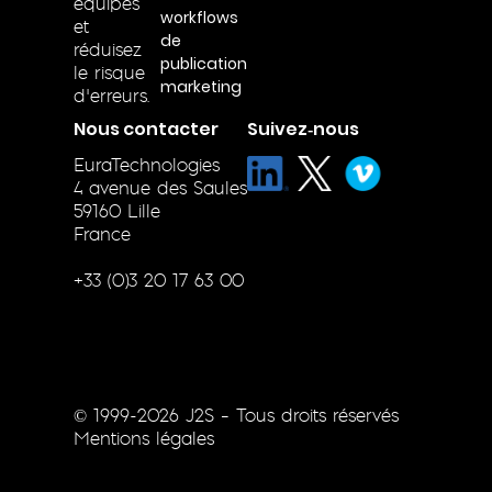
équipes
workflows
et
de
réduisez
publication
le risque
marketing
d’erreurs.
Nous contacter
Suivez‑nous
EuraTechnologies
4 avenue des Saules
59160 Lille
France
+33 (0)3 20 17 63 00
© 1999-2026 J2S – Tous droits réservés
Mentions légales