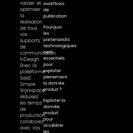
workflows
valider et
de
optimiser
publication
la
réalisation
Pourquoi
de tous
les
vos
partenariats
supports
technologiques
de
sont
communication
essentiels
InDesign.
pour
Avec la
exploiter
plateforme
pleinement
SaaS
la donnée
Simple
produit ?
Workspace
réduisez
Exploiter la
les temps
donnée
de
produit
production,
pour
collaborez
accélérer
avec vos
les