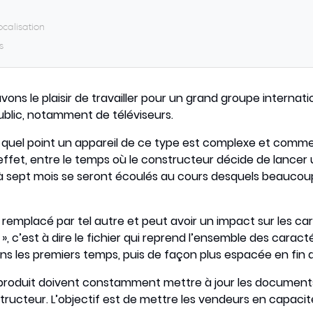
ocalisation
s
ns le plaisir de travailler pour un grand groupe internatio
ublic, notamment de téléviseurs.
 à quel point un appareil de ce type est complexe et comme
ffet, entre le temps où le constructeur décide de lance
six à sept mois se seront écoulés au cours desquels beau
remplacé par tel autre et peut avoir un impact sur les car
-up », c’est à dire le fichier qui reprend l’ensemble des cara
s les premiers temps, puis de façon plus espacée en fin 
produit doivent constamment mettre à jour les documents 
tructeur. L’objectif est de mettre les vendeurs en capaci