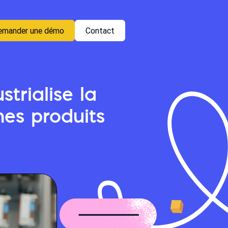
emander une démo
Contact
trialise la
hes produits