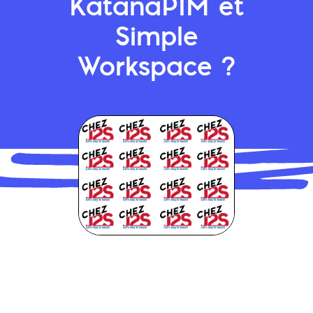
KatanaPIM et
Simple
Workspace ?