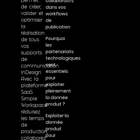
collaboratifs
permet
dans vos
de créer,
workflows
valider et
de
optimiser
publication
la
réalisation
Pourquoi
de tous
les
vos
partenariats
supports
technologiques
de
sont
communication
essentiels
InDesign.
pour
Avec la
exploiter
plateforme
pleinement
SaaS
la donnée
Simple
produit ?
Workspace
réduisez
Exploiter la
les temps
donnée
de
produit
production,
pour
collaborez