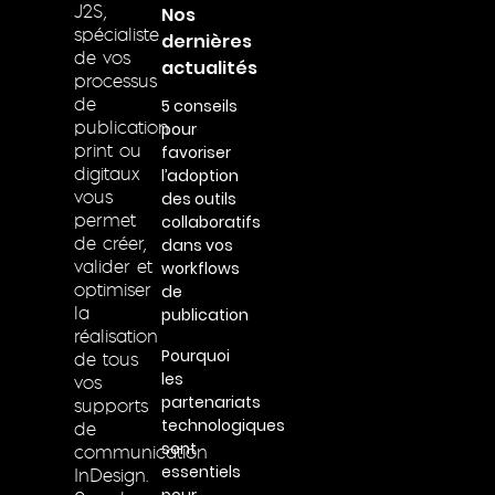
Nos
J2S,
spécialiste
dernières
de vos
actualités
processus
5 conseils
de
pour
publication
favoriser
print ou
l’adoption
digitaux
des outils
vous
collaboratifs
permet
dans vos
de créer,
workflows
valider et
de
optimiser
publication
la
réalisation
Pourquoi
de tous
les
vos
partenariats
supports
technologiques
de
sont
communication
essentiels
InDesign.