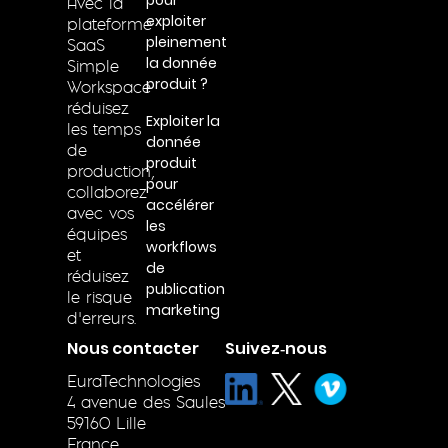
pour
Avec la
exploiter
plateforme
pleinement
SaaS
la donnée
Simple
produit ?
Workspace
réduisez
Exploiter la
les temps
donnée
de
produit
production,
pour
collaborez
accélérer
avec vos
les
équipes
workflows
et
de
réduisez
publication
le risque
marketing
d’erreurs.
Nous contacter
Suivez‑nous
EuraTechnologies
4 avenue des Saules
59160 Lille
France