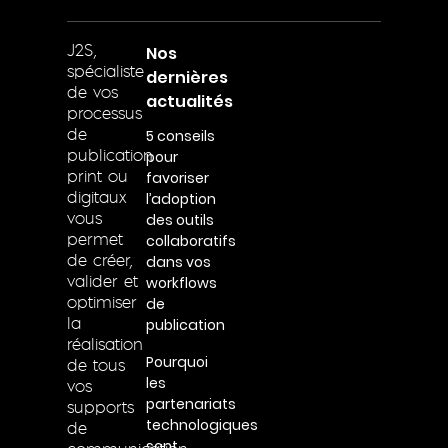
Nos
J2S,
spécialiste
dernières
de vos
actualités
processus
5 conseils
de
pour
publication
favoriser
print ou
l’adoption
digitaux
des outils
vous
collaboratifs
permet
dans vos
de créer,
workflows
valider et
de
optimiser
publication
la
réalisation
Pourquoi
de tous
les
vos
partenariats
supports
technologiques
de
sont