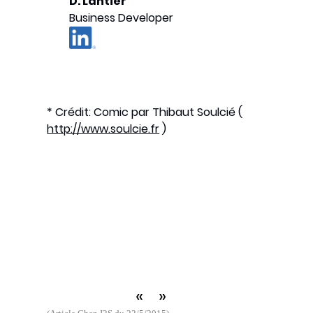
D. Lantier
Business Developer
* Crédit: Comic par Thibaut Soulcié (
http://www.soulcie.fr
)
«
»