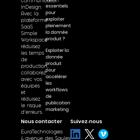
communication
essentiels
InDesign.
pour
Avec la
exploiter
plateforme
pleinement
SaaS
la donnée
Simple
produit ?
Workspace
réduisez
Exploiter la
les temps
donnée
de
produit
production,
pour
collaborez
accélérer
avec vos
les
équipes
workflows
et
de
réduisez
publication
le risque
marketing
d’erreurs.
Nous contacter
Suivez‑nous
EuraTechnologies
4 avenue des Saules