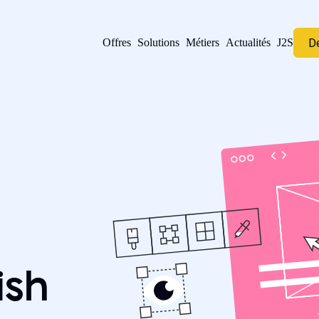
D
Offres
Solutions
Métiers
Actualités
J2S
ish