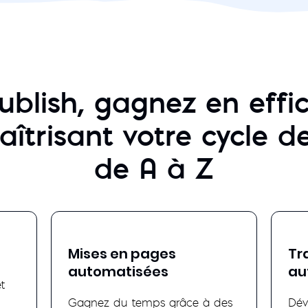
ublish, gagnez en effic
aîtrisant votre cycle 
de A à Z
Mises en pages
Tr
automatisées
au
t
Gagnez du temps grâce à des
Dév