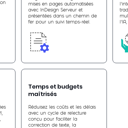
ion
mises en pages automatisées
l’i
avec InDesign Serveur et
tra
présentées dans un chemin de
mul
fer pour un suivi temps-réel.
l’I
Temps et budgets
maîtrisés
ées
Réduisez les coûts et les délais
M,
avec un cycle de relecture
,
conçu pour faciliter la
correction de texte, la