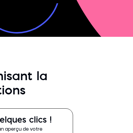
isant la
tions
lques clics !
un aperçu de votre