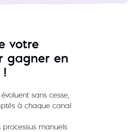
e votre
r gagner en
 !
évoluent sans cesse,
daptés à chaque canal
s processus manuels