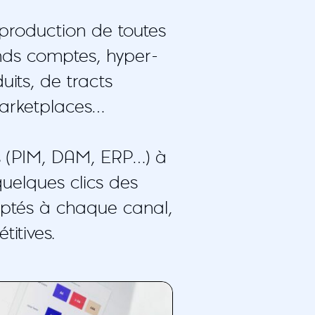
production de toutes
nds comptes, hyper-
uits, de tracts
marketplaces…
s (PIM, DAM, ERP…) à
uelques clics des
aptés à chaque canal,
titives.