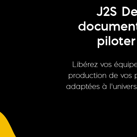
J2S De
documents
pilote
Libérez vos équip
production de vos p
adaptées à l’univers