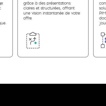
ge
grâce à des présentations
con
t
claires et structurées, offrant
sol
une vision instantanée de votre
PIM
offre.
doc
que.
jour