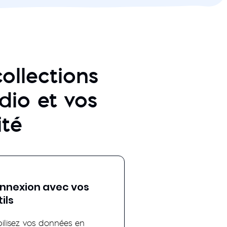
ollections
udio et vos
ité
nnexion avec vos
ils
bilisez vos données en