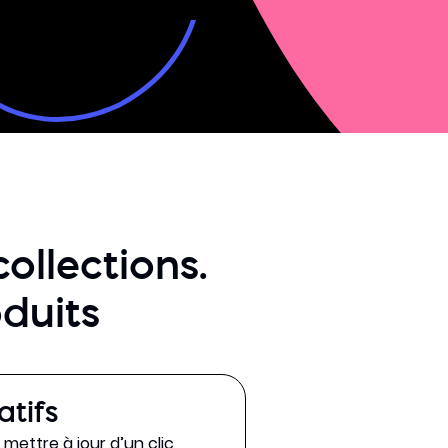
llections.
duits
tifs
mettre à jour d’un clic