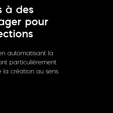
s à des
tager pour
ections
en automatisant la
ont particulièrement
e la création au sens