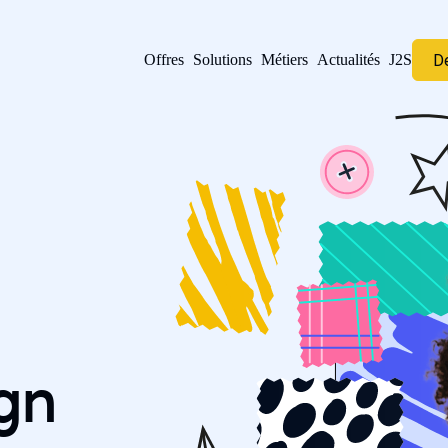
D
Offres
Solutions
Métiers
Actualités
J2S
gn