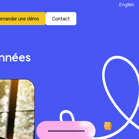
English
emander une démo
Contact
onnées