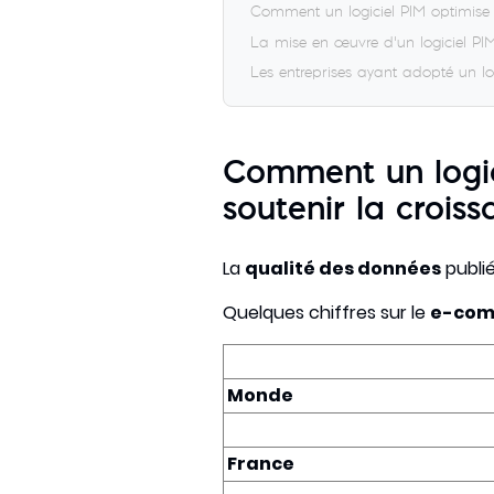
Comment un logiciel PIM optimise 
La mise en œuvre d’un logiciel PIM
Les entreprises ayant adopté un log
Comment un logic
soutenir la croi
La
qualité des données
publié
Quelques chiffres sur le
e-com
Monde
France