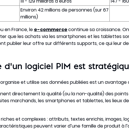
111 - 129 milliards d’euros
147 - 160
Environ 42 millions de personnes (sur 67
millions)
u en France, le
e-commerce
continue sa croissance. On 
er que les achats via les smartphones et les tablettes son
ent publier leur offre sur différents supports, ce qui leu
d’un logiciel PIM est stratégiq
organise et utilise ses données publiées est un avantage 
nent directement la qualité (ou la non-qualité) des points
 sites marchands, les smartphones et tablettes, les lieux de 
hes et complexes : attributs, textes enrichis, images, logos
aractéristiques peuvent varier d’une famille de produit à l’