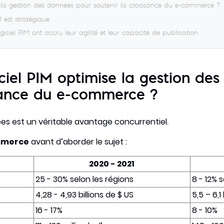
la gestion des données pour soutenir la croissance du e-commerce ?
 est stratégique
iciel PIM ont accru leur agilité et leur capacité de publication
iel PIM optimise la gestion de
ssance du e-commerce ?
es est un véritable avantage concurrentiel.
merce
avant d’aborder le sujet :
2020 - 2021
25 - 30% selon les régions
8 - 12% 
4,28 - 4,93 billions de $ US
5,5 – 6,1
16 - 17%
8 - 10%