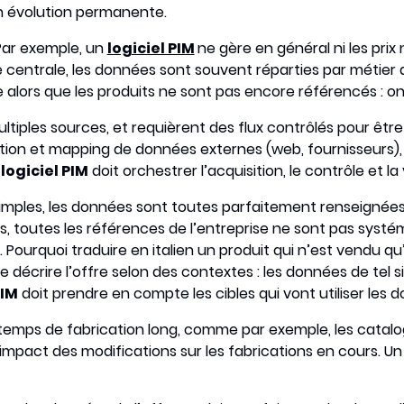
 évolution permanente.
 Par exemple, un
logiciel PIM
ne gère en général ni les prix n
 centrale, les données sont souvent réparties par métier d
 alors que les produits ne sont pas encore référencés : on
iples sources, et requièrent des flux contrôlés pour être
tion et mapping de données externes (web, fournisseurs),
n
logiciel PIM
doit orchestrer l’acquisition, le contrôle et l
simples, les données sont toutes parfaitement renseignées
, toutes les références de l’entreprise ne sont pas syst
Pourquoi traduire en italien un produit qui n’est vendu qu
 décrire l’offre selon des contextes : les données de tel 
PIM
doit prendre en compte les cibles qui vont utiliser les 
 temps de fabrication long, comme par exemple, les catalog
l’impact des modifications sur les fabrications en cours. U