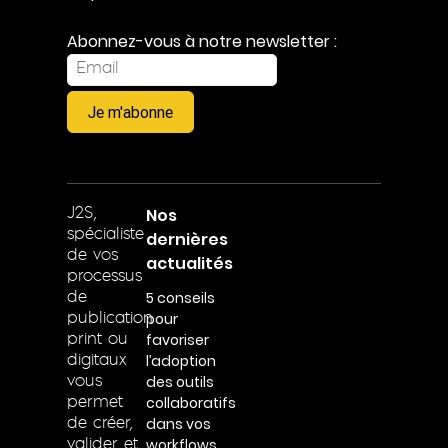
Abonnez-vous à notre newsletter :
Je m'abonne
Nos
J2S,
spécialiste
dernières
de vos
actualités
processus
5 conseils
de
pour
publication
favoriser
print ou
l’adoption
digitaux
des outils
vous
collaboratifs
permet
dans vos
de créer,
workflows
valider et