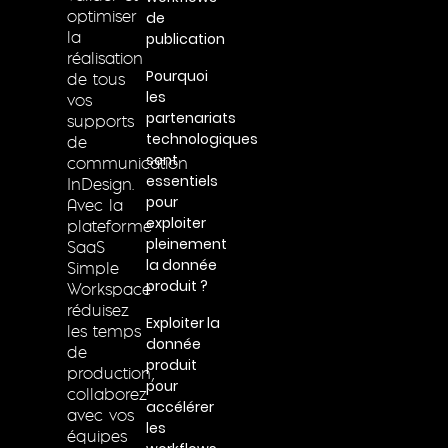
de
optimiser
publication
la
réalisation
Pourquoi
de tous
les
vos
partenariats
supports
technologiques
de
sont
communication
essentiels
InDesign.
pour
Avec la
exploiter
plateforme
pleinement
SaaS
la donnée
Simple
produit ?
Workspace
réduisez
Exploiter la
les temps
donnée
de
produit
production,
pour
collaborez
accélérer
avec vos
les
équipes