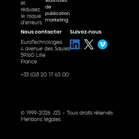
workflows
et
de
réduisez
publication
le risque
marketing
d’erreurs.
Nous contacter
Suivez‑nous
EuraTechnologies
4 avenue des Saules
59160 Lille
France
+33 (0)3 20 17 63 00
© 1999-2026 J2S – Tous droits réservés
Mentions légales