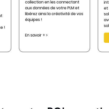
collection en les connectant
in
aux données de votre PLM et
et
libérez ainsi la créativité de vos
so
ut
équipes !
av
so
e !
En savoir + >