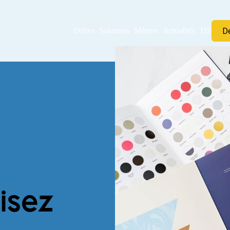
D
Offres
Solutions
Métiers
Actualités
J2S
isez