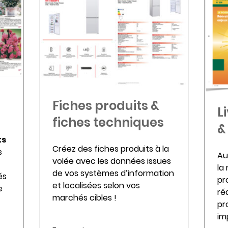
Fiches produits &
L
fiches techniques
&
ts
Créez des fiches produits à la
s
Au
volée avec les données issues
la
de vos systèmes d’information
és
pro
et localisées selon vos
e
ré
marchés cibles !
pr
im