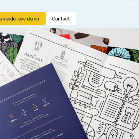
English
emander une démo
Contact