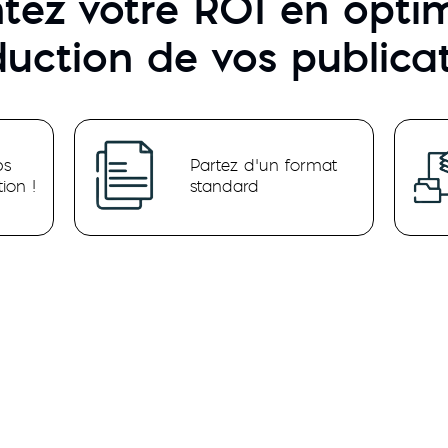
ez votre ROI en optim
uction de vos publica
ps
Partez d’un format
ion !
standard