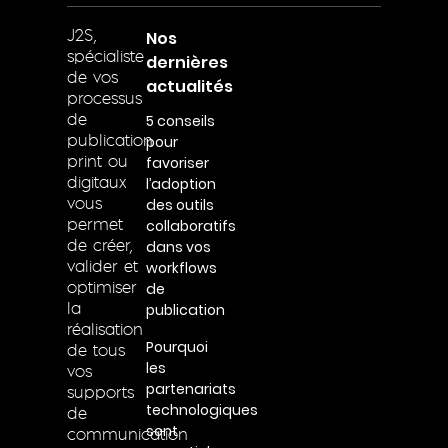
Nos
J2S,
spécialiste
dernières
de vos
actualités
processus
5 conseils
de
pour
publication
favoriser
print ou
l’adoption
digitaux
des outils
vous
collaboratifs
permet
dans vos
de créer,
workflows
valider et
de
optimiser
publication
la
réalisation
Pourquoi
de tous
les
vos
partenariats
supports
technologiques
de
sont
communication