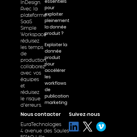
essentiels
InDesign.
pour
Avec la
exploiter
plateforme
pleinement
SaaS
la donnée
Simple
produit ?
Workspace
réduisez
Exploiter la
les temps
donnée
de
produit
production,
pour
collaborez
accélérer
avec vos
les
équipes
workflows
et
de
réduisez
publication
le risque
marketing
d’erreurs.
Nous contacter
Suivez‑nous
EuraTechnologies
4 avenue des Saules