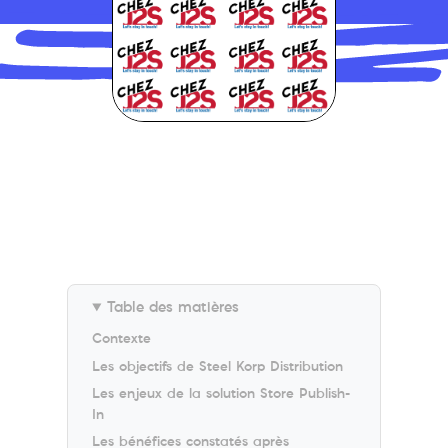
Table des matières
Contexte
Les objectifs de Steel Korp Distribution
Les enjeux de la solution Store Publish-
In
Les bénéfices constatés après