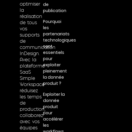
de
optimiser
publication
la
réalisation
Pourquoi
de tous
les
vos
partenariats
supports
technologiques
de
sont
communication
essentiels
InDesign.
pour
Avec la
exploiter
plateforme
pleinement
SaaS
la donnée
Simple
produit ?
Workspace
réduisez
Exploiter la
les temps
donnée
de
produit
production,
pour
collaborez
accélérer
avec vos
les
équipes
workflows