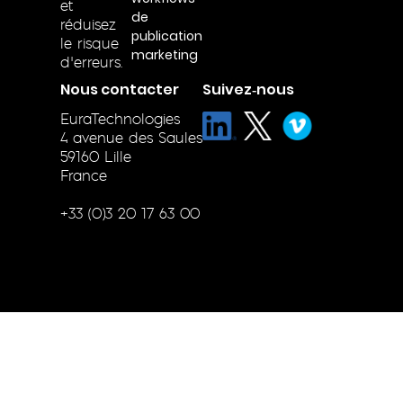
et
de
réduisez
publication
le risque
marketing
d’erreurs.
Nous contacter
Suivez‑nous
EuraTechnologies
4 avenue des Saules
59160 Lille
France
+33 (0)3 20 17 63 00
© 1999-2026 J2S – Tous droits réservés
Mentions légales