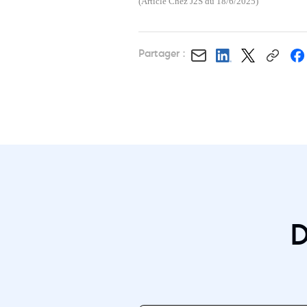
(Article Chez J2S du 18/6/2025)
Partager :
D