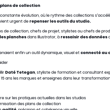
 plans de collection
onstante évolution, où le rythme des collections s’accélèr
evient urgent de
repenser les outils du studio.
s de collection, chefs de projet, stylistes ou chefs de pr
es planches
dans Illustrator, à
ressaisir des données
o
venaient enfin un outil dynamique, visuel et
connecté au 
uider
lir
Daté Tetegan
, styliste de formation et consultant ex
5 ans les marques et enseignes dans leur transformation 
tre sur les pratiques actuelles dans les studios
nisation des plans de collection
n
agilité
, précision et cohérence visuelle