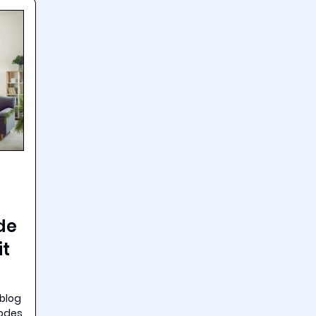
de
it
 blog
modes