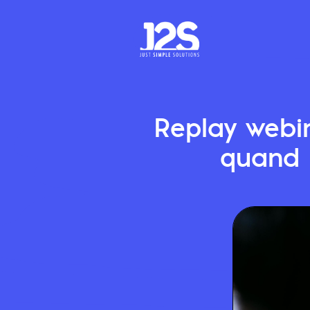
Replay webin
quand l