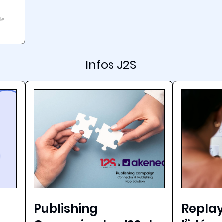
le
Infos J2S
Publishing
Replay