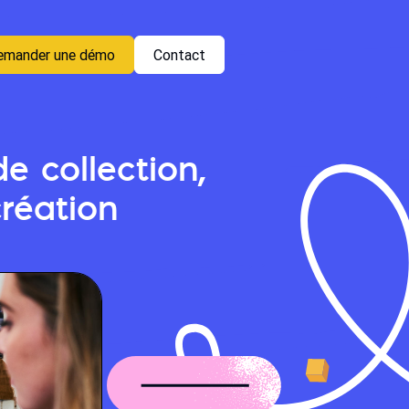
emander une démo
Contact
e collection,
création