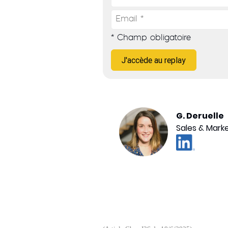
* Champ obligatoire
J'accède au replay
G. Deruelle
Sales & Mark