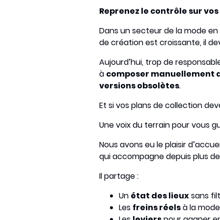
Reprenez le contrôle sur vos
Dans un secteur de la mode en c
de création est croissante, il d
Aujourd’hui, trop de responsable
à
composer manuellement d
versions obsolètes
.
Et si vos plans de collection de
Une voix du terrain pour vous g
Nous avons eu le plaisir d’accueil
qui accompagne depuis plus de 1
Il partage :
Un
état des lieux
sans fil
Les
freins réels
à la moder
Les
leviers
pour gagner e